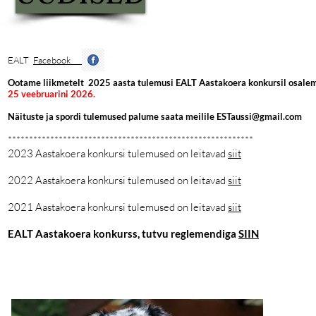
EALT
Facebook
​Ootame liikmetelt 2025 aasta tulemusi EALT Aastakoera konkursil osalem
25 veebruarini 2026.
Näituste ja spordi tulemused palume saata meilile
ESTaussi@gmail.com
**********************************************************
2023 Aastakoera konkursi tulemused on leitavad
siit
2022 Aastakoera konkursi tulemused on leitavad
siit
2021 Aastakoera konkursi tulemused on leitavad
siit
EALT Aastakoera konkurss, tutvu reglemendiga
SIIN